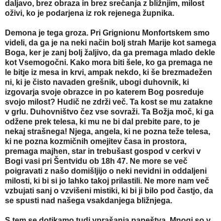
daljavo, brez obraza in brez srečanja z bližnjim, milost
oživi, ko je podarjena iz rok rejenega župnika.
Demona je tega groza. Pri Grignionu Monfortskem smo
videli, da ga je na neki način bolj strah Marije kot samega
Boga, ker je zanj bolj žaljivo, da ga premaga mlado dekle
kot Vsemogočni. Kako mora biti šele, ko ga premaga ne
le bitje iz mesa in krvi, ampak nekdo, ki še brezmadežen
ni, ki je čisto navaden grešnik, ubogi duhovnik, ki
izgovarja svoje obrazce in po katerem Bog posreduje
svojo milost? Hudič ne zdrži več. Ta kost se mu zatakne
v grlu. Duhovništvo čez vse sovraži. Ta Božja moč, ki ga
odžene prek telesa, ki mu ne bi dal prebite pare, to je
nekaj strašnega! Njega, angela, ki ne pozna teže telesa,
ki ne pozna kozmičnih omejitev časa in prostora,
premaga majhen, star in trebušast gospod v cerkvi v
Bogi vasi pri Šentvidu ob 18h 47. Ne more se več
poigravati z našo domišljijo o neki nevidni in oddaljeni
milosti, ki bi si jo lahko takoj prilastili. Ne more nam več
vzbujati sanj o vzvišeni mistiki, ki bi ji bilo pod častjo, da
se spusti nad našega vsakdanjega bližnjega.
S tem se dotikamo tudi vprašanja papeštva. Mnogi so v