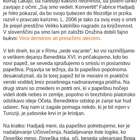
komaj čakajo, da naredijo kakšno neumnost, da potem lahko
zavijajo z očmi: „Saj smo vedeli. Konvertit!“ Fabrice Hadjadj
je hitro pokazal, da bo svojo ljubezen do filozofije in jezika
razvil v pravcato karizmo. L. 2006 je tako za svoj esej o smrti
že prejel prestižno Veliko katoliško nagrado za književnost.
V slovenščini pa smo lani pri založbi Družina dobili fajno
bukvo:
Vera demonov ali preseženi ateizem
.
V teh dneh, ko je v Rimu „sede vacante“, ko vsi razmišljamo
o velikem dejanju Benedikta XVI. in pričakujemo, kdo bo
novi papež, se seveda sprašujemo o smislu in poslanstvu
papeštva. Pojavlja se težnja, da bi papeštvo popolnoma
desakralizirali, da bi torej papež bil le moralni in praktični
verski voditelj brez posebnega nadnaravnega pridiha. Na
drugi strani so zmedeni in potrti oni, ki v papeštvu hočejo
videli dotik nebes in zemlje, popolno in brezhibno platonsko
odslikavo ideje Očeta. Benediktov odstop je zanje kar hud
udarec. Naj nam iz zagate pomaga nekdo, ki je bil rojen v
Tuniziji, je judovske krvi in je kristjan.
Na kratko: Hadjadj meni, da papeštvo potrebujemo, ker je
nadaljevanje Učlovečenja. Nadaljevanje tiste logike, ko
človeško meso, človeška roka, oči, beseda udejanjajo Boga