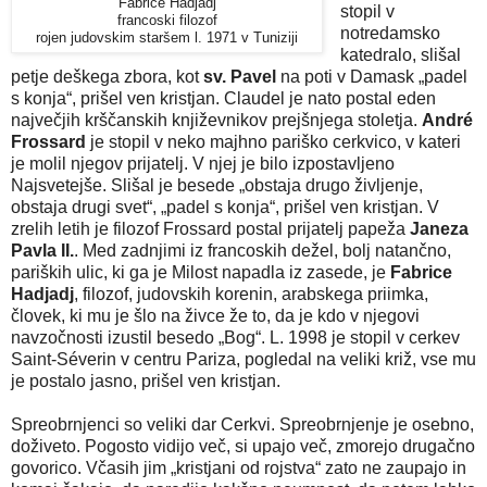
Fabrice Hadjadj
stopil v
francoski filozof
notredamsko
rojen judovskim staršem l. 1971 v Tuniziji
katedralo, slišal
petje deškega zbora, kot
sv. Pavel
na poti v Damask „padel
s konja“, prišel ven kristjan. Claudel je nato postal eden
največjih krščanskih književnikov prejšnjega stoletja.
André
Frossard
je stopil v neko majhno pariško cerkvico, v kateri
je molil njegov prijatelj. V njej je bilo izpostavljeno
Najsvetejše. Slišal je besede „obstaja drugo življenje,
obstaja drugi svet“, „padel s konja“, prišel ven kristjan. V
zrelih letih je filozof Frossard postal prijatelj papeža
Janeza
Pavla II.
. Med zadnjimi iz francoskih dežel, bolj natančno,
pariških ulic, ki ga je Milost napadla iz zasede, je
Fabrice
Hadjadj
, filozof, judovskih korenin, arabskega priimka,
človek, ki mu je šlo na živce že to, da je kdo v njegovi
navzočnosti izustil besedo „Bog“. L. 1998 je stopil v cerkev
Saint-Séverin v centru Pariza, pogledal na veliki križ, vse mu
je postalo jasno, prišel ven kristjan.
Spreobrnjenci so veliki dar Cerkvi.
Spreobrnjenje je osebno,
doživeto.
Pogosto vidijo več, si upajo več, zmorejo drugačno
govorico. Včasih jim „kristjani od rojstva“ zato ne zaupajo in