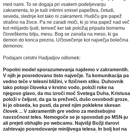
med nami. To se dogaja pri vsakem podeljevanju
zakramenta, to je tudi intimni smisel papeštva, četudi,
seveda, slednje kot tako ni zakrament. Hudiču gre papež
strašno na živce. Pa ne zaradi moči, ki jo ima papež nad več
kot milijardo ljudi, temveč ker tak položaj pripada bornemu
človeškemu bitju, mesu. Bog se zanaša na meso, ki ga
demon do konca prezira. Učlovečenje kot največja bolečina
demonov.
Podajam celotni Hadjadjov odlomek:
Popolni model sporazumevanja najdemo v zakramentih.
V njih je posredovano tisto največje. Ta komunikacija pa
vedno teče v telesni bližini, v fizičnem stiku. Duhovnik
tako potopi človeka v krstno vodo, položi roke na
njegovo glavo, da mu izroči moč Svetega Duha, Kristusa
položi v čeljust, da ga ta prežveči, dušo osvobodi groze,
ki jo obseda, ko pusti, da pred njim poklekne skesan
človek ... V zakramentih gre vedno za medsebojno
navzočnost teles. Nemogoče se je spovedati po MSN-ju
ali prejeti obhajilo po webcamu. Najvišji Božji darovi
zahtevajo posredovanje minljivega telesa. In bolj kot na