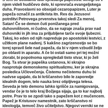
njem videli hudičevo delo, ki sprevrača evangeljskega
duha. Pravoslavni so obsojali cezaropapizem, Luter je
papeža označil za antikrista itn. Res da Jezusovi
potrditvi Petrovega prvenstva takoj sledi Za menoj,
Satan! Če se demon čuti ponižanega pred
duhovništvom, ni čudno, da se najraje znaša prav nad
duhovniki in jih ima za priljubljene tarče svoje ljubezni.
Takoj, ko eden od njih napreduje po apostolski lestvici, z
užitkom plane nadenj. S kakšno zagrizenostjo se bo
torej spravil šele nad papeža, da bi v njem vzbudil željo
po oblasti in aparatu. A če bi ostali samo pri tej možni
zlorabi, bi popolnoma spregledali tisto stvar, ki jo želi
Bog. Ta stvar je papeška ustanova, ki skrajno
nasprotuje demonskemu spiritualizmu, ker je skrajna
posledica Učlovečenja. Čistemu nečistemu duhu bi
nadvse ugajalo, da bi krščanstvo bilo le zaporedje
idealnih dogem, telo nauka brez otipljivega telesa.
Seveda je telo demonu lahko igrišče za namigovanja,
vendar če je to telo kraj Božjega sijaja, ga to kar najbolj
potre. Prav to se zgodi tako s papežem kot z mučencem.
Papež je Kristusov namestnik, zato krščanstvo ni
ideologija, temveč živo učiteljstvo. Njegovi verniki se ne