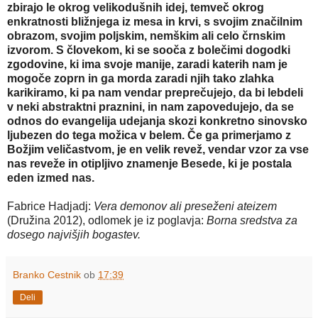
zbirajo le okrog velikodušnih idej, temveč okrog
enkratnosti bližnjega iz mesa in krvi, s svojim značilnim
obrazom, svojim poljskim, nemškim ali celo črnskim
izvorom. S človekom, ki se sooča z bolečimi dogodki
zgodovine, ki ima svoje manije, zaradi katerih nam je
mogoče zoprn in ga morda zaradi njih tako zlahka
karikiramo, ki pa nam vendar preprečujejo, da bi lebdeli
v neki abstraktni praznini, in nam zapovedujejo, da se
odnos do evangelija udejanja skozi konkretno sinovsko
ljubezen do tega možica v belem. Če ga primerjamo z
Božjim veličastvom, je en velik revež, vendar vzor za vse
nas reveže in otipljivo znamenje Besede, ki je postala
eden izmed nas.
Fabrice Hadjadj:
Vera demonov ali preseženi ateizem
(Družina 2012), odlomek je iz poglavja:
Borna sredstva za
dosego najvišjih bogastev.
Branko Cestnik
ob
17:39
Deli