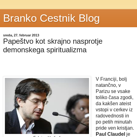
Branko Cestnik Blog
sreda, 27. februar 2013
Papeštvo kot skrajno nasprotje
demonskega spiritualizma
V Franciji, bolj
natančno, v
Parizu se vsake
toliko časa zgodi,
da kakšen ateist
vstopi v cerkev iz
radovednosti in
po petih minutah
pride ven kristjan.
Paul Claudel
je